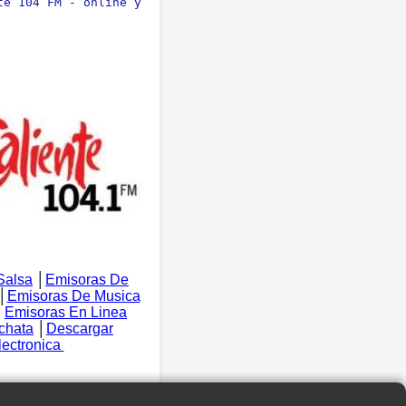
e 104 FM - online y 
Salsa
│
Emisoras De
│
Emisoras De Musica
│
Emisoras En Linea
chata
│
Descargar
lectronica