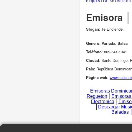
exquisita selección
Emisora │
Slogan
: Te Enciende.
Género:
Variada, Salsa
Teléfono
: 809-541-1041
Ciudad
: Santo Domingo, 
País
: República Dominica
Página web
:
www.calient
Emisoras Dominica
Regueton
│
Emisoras
Electronica
│
Emiso
│
Descargar Mus
Baladas