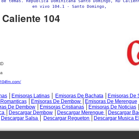
 de temas. República Dominicana Santo Domingo, RD Calient
en vivo 104.1 - Santo Domingo,
 Caliente 104
RD
na
e104fm.com/
nas
│
Emisoras Latinas
│
Emisoras De Bachata
│
Emisoras De 
 Romanticas
│
Emisoras De Dembow
│
Emisoras De Merengue
ras De Dembow
│
Emisoras Cristianas
│
Emisoras De Noticias
ica
│
Descargar Dembow
│
Descargar Merengue
│
Descargar Ba
│
Descargar Salsa
│
Descargar Regueton
│
Descargar Musica E