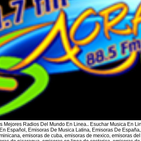
as Mejores Radios Del Mundo En Linea.. Esuchar Musica En Li
En Español, Emisoras De Musica Latina, Emisoras De España,
minicana, emisoras de cuba, emisoras de mexico, emisoras del