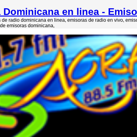
 Dominicana en linea - Emis
de radio dominicana en linea, emisoras de radio en vivo, emi
o de emisoras dominicana,