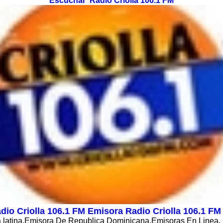
Escuchar Radio Criolla 106.1 FM
io Criolla 106.1 FM Emisora Radio Criolla 106.1 FM En
 latina,Emisora De Republica Dominicana,Emisoras En Linea,