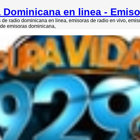
 Dominicana en linea - Emis
de radio dominicana en linea, emisoras de radio en vivo, emi
o de emisoras dominicana,