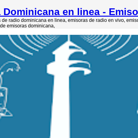
 Dominicana en linea - Emis
de radio dominicana en linea, emisoras de radio en vivo, emi
o de emisoras dominicana,